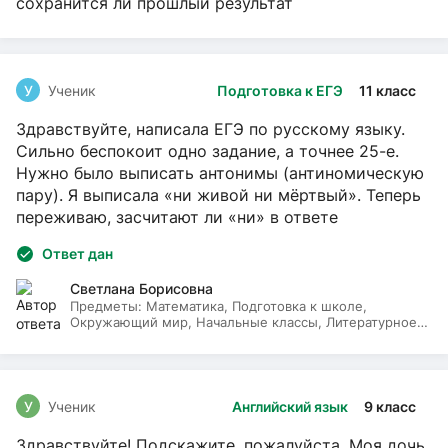
сохранится ли прошлый результат
У
Ученик
Подготовка к ЕГЭ
11 класс
Здравствуйте, написала ЕГЭ по русскому языку.
Сильно беспокоит одно задание, а точнее 25-е.
Нужно было выписать антонимы (антиномическую
пару). Я выписала «ни живой ни мёртвый». Теперь
переживаю, засчитают ли «ни» в ответе
Ответ дан
Светлана Борисовна
Предметы:
Математика, Подготовка к школе,
Окружающий мир, Начальные классы, Литературное
чтение, Русский язык
У
Ученик
Английский язык
9 класс
Здравствуйте! Подскажите, пожалуйста. Моя дочь