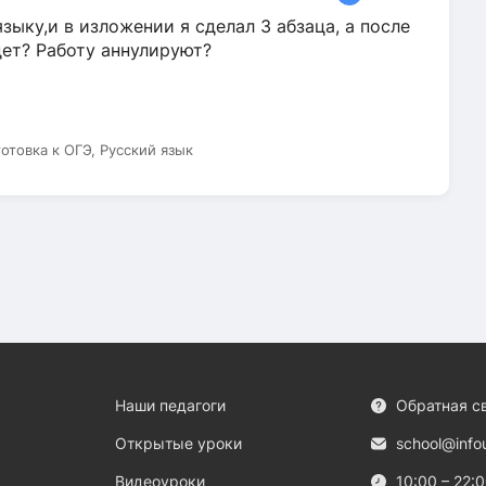
зыку,и в изложении я сделал 3 абзаца, а после
дет? Работу аннулируют?
готовка к ОГЭ, Русский язык
Наши педагоги
Обратная с
Открытые уроки
school@info
Видеоуроки
10:00 – 22: