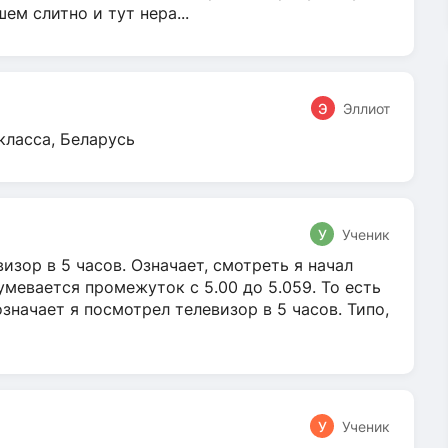
м слитно и тут нера...
Э
Эллиот
класса, Беларусь
У
Ученик
зор в 5 часов. Означает, смотреть я начал
умевается промежуток с 5.00 до 5.059. То есть
 означает я посмотрел телевизор в 5 часов. Типо,
У
Ученик