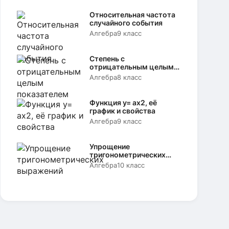
Относительная частота
случайного события
Алгебра
9 класс
Степень с
отрицательным целым
показателем
Алгебра
8 класс
Функция y= аx2, её
график и свойства
Алгебра
9 класс
Упрощение
тригонометрических
выражений
Алгебра
10 класс