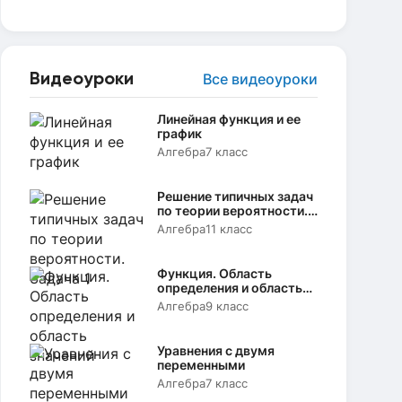
Видеоуроки
Все видеоуроки
Линейная функция и ее
график
Алгебра
7 класс
Решение типичных задач
по теории вероятности.
Задача 1
Алгебра
11 класс
Функция. Область
определения и область
значений
Алгебра
9 класс
Уравнения с двумя
переменными
Алгебра
7 класс