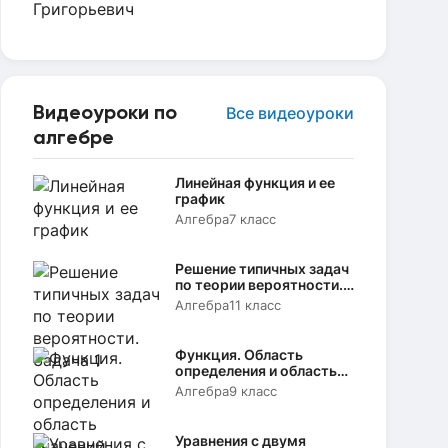
Видеоуроки по
Все видеоуроки
алгебре
Линейная функция и ее
график
Алгебра
7 класс
Решение типичных задач
по теории вероятности.
Задача 1
Алгебра
11 класс
Функция. Область
определения и область
значений
Алгебра
9 класс
Уравнения с двумя