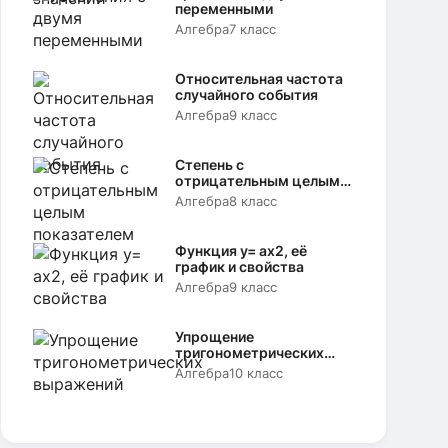
переменными
Алгебра
7 класс
Относительная частота
случайного события
Алгебра
9 класс
Степень с
отрицательным целым
показателем
Алгебра
8 класс
Функция y= аx2, её
график и свойства
Алгебра
9 класс
Упрощение
тригонометрических
выражений
Алгебра
10 класс