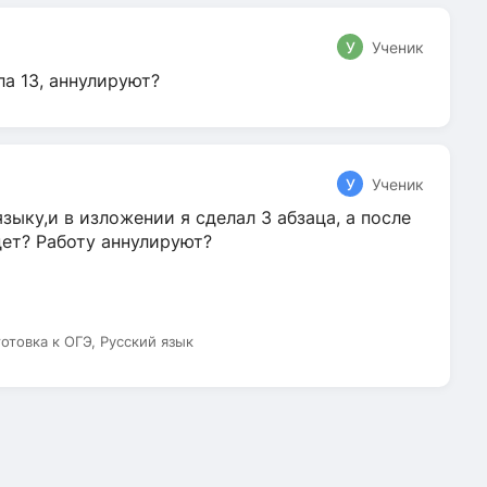
У
Ученик
ла 13, аннулируют?
У
Ученик
зыку,и в изложении я сделал 3 абзаца, а после
дет? Работу аннулируют?
готовка к ОГЭ, Русский язык