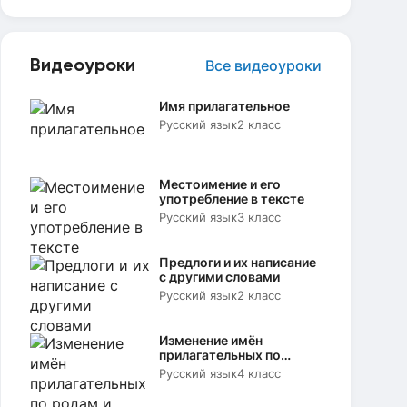
Видеоуроки
Все видеоуроки
Имя прилагательное
Русский язык
2 класс
Местоимение и его
употребление в тексте
Русский язык
3 класс
Предлоги и их написание
с другими словами
Русский язык
2 класс
Изменение имён
прилагательных по
родам и числам
Русский язык
4 класс