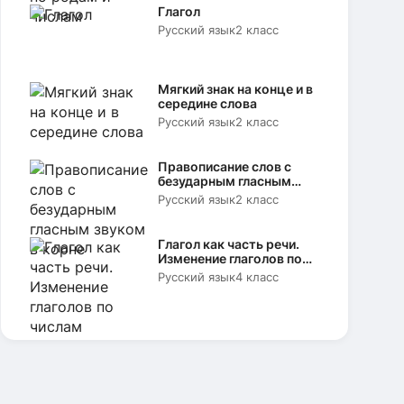
Глагол
Русский язык
2 класс
Мягкий знак на конце и в
середине слова
Русский язык
2 класс
Правописание слов с
безударным гласным
звуком в корне
Русский язык
2 класс
Глагол как часть речи.
Изменение глаголов по
числам
Русский язык
4 класс