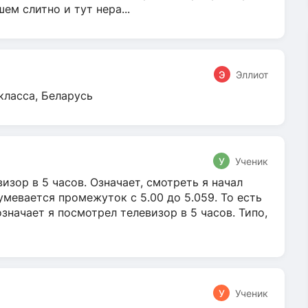
м слитно и тут нера...
Э
Эллиот
класса, Беларусь
У
Ученик
зор в 5 часов. Означает, смотреть я начал
умевается промежуток с 5.00 до 5.059. То есть
 означает я посмотрел телевизор в 5 часов. Типо,
У
Ученик