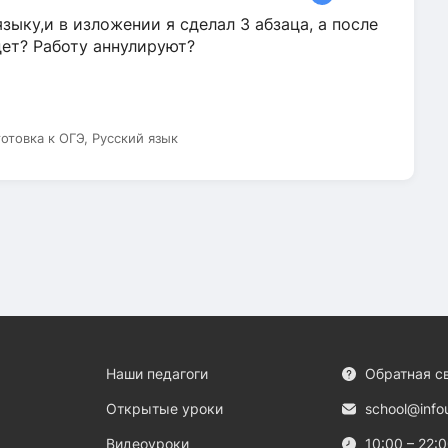
зыку,и в изложении я сделал 3 абзаца, а после
дет? Работу аннулируют?
готовка к ОГЭ, Русский язык
Наши педагоги
Обратная с
Открытые уроки
school@info
Видеоуроки
10:00 – 22: