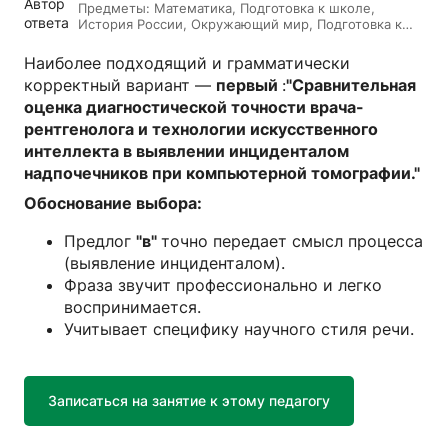
Предметы:
Математика, Подготовка к школе,
История России, Окружающий мир, Подготовка к
ЕГЭ, Обществознание, Логопедия, Дефектология,
Всеобщая история, Литература, ИЗО, МХК,
Наиболее подходящий и грамматически
Литературное чтение, Подготовка к ОГЭ, Русский
корректный вариант —
первый
:
"Сравнительная
язык
оценка диагностической точности врача-
рентгенолога и технологии искусственного
интеллекта в выявлении инциденталом
надпочечников при компьютерной томографии."
Обоснование выбора:
Предлог
"в"
точно передает смысл процесса
(выявление инциденталом).
Фраза звучит профессионально и легко
воспринимается.
Учитывает специфику научного стиля речи.
Записаться на занятие к этому педагогу