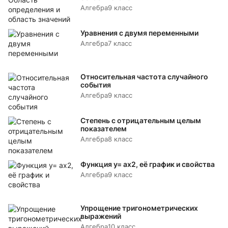
Алгебра
9 класс
Уравнения с двумя переменными
Алгебра
7 класс
Относительная частота случайного
события
Алгебра
9 класс
Степень с отрицательным целым
показателем
Алгебра
8 класс
Функция y= аx2, её график и свойства
Алгебра
9 класс
Упрощение тригонометрических
выражений
Алгебра
10 класс