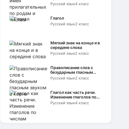
родам и числам
Русский язык
4 класс
Глагол
Русский язык
2 класс
Мягкий знак на конце и в
середине слова
Русский язык
2 класс
Правописание слов с
безударным гласным
звуком в корне
Русский язык
2 класс
Глагол как часть речи.
Изменение глаголов по
числам
Русский язык
4 класс