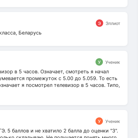
Э
Эллиот
класса, Беларусь
У
Ученик
зор в 5 часов. Означает, смотреть я начал
умевается промежуток с 5.00 до 5.059. То есть
 означает я посмотрел телевизор в 5 часов. Типо,
У
Ученик
Э. 5 баллов и не хватило 2 балла до оценки "3".
олько складываю. Не получается понять много