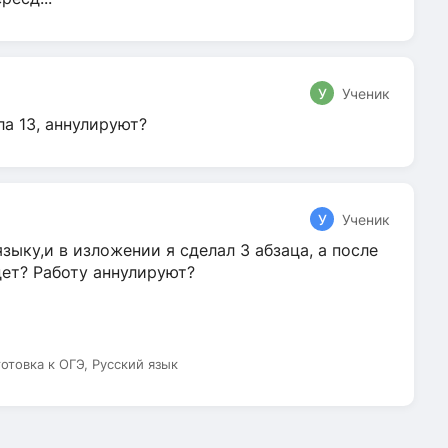
У
Ученик
ла 13, аннулируют?
У
Ученик
зыку,и в изложении я сделал 3 абзаца, а после
дет? Работу аннулируют?
готовка к ОГЭ, Русский язык