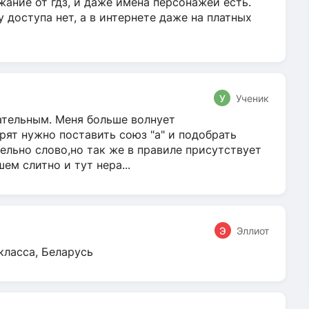
жание от гдз, и даже имена персонажей есть.
у доступа нет, а в интернете даже на платных
У
Ученик
гательным. Меня больше волнует
ят нужно поставить союз "а" и подобрать
ельно слово,но так же в правиле присутствует
м слитно и тут нера...
Э
Эллиот
класса, Беларусь