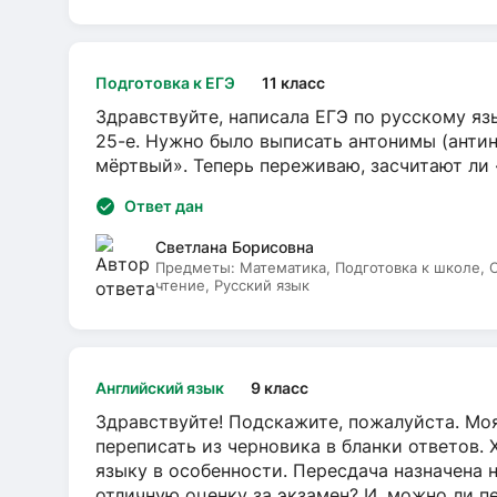
Подготовка к ЕГЭ
11 класс
Здравствуйте, написала ЕГЭ по русскому язы
25-е. Нужно было выписать антонимы (антин
мёртвый». Теперь переживаю, засчитают ли
Ответ дан
Светлана Борисовна
Предметы:
Математика, Подготовка к школе,
чтение, Русский язык
Английский язык
9 класс
Здравствуйте! Подскажите, пожалуйста. Моя
переписать из черновика в бланки ответов. 
языку в особенности. Пересдача назначена 
отличную оценку за экзамен? И, можно ли пе