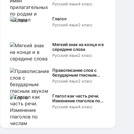
родам и числам
Русский язык
4 класс
Глагол
Русский язык
2 класс
Мягкий знак на конце и в
середине слова
Русский язык
2 класс
Правописание слов с
безударным гласным
звуком в корне
Русский язык
2 класс
Глагол как часть речи.
Изменение глаголов по
числам
Русский язык
4 класс