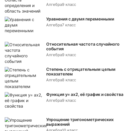
Алгебра
9 класс
Уравнения с двумя переменными
Алгебра
7 класс
Относительная частота случайного
события
Алгебра
9 класс
Степень с отрицательным целым
показателем
Алгебра
8 класс
Функция y= аx2, её график и свойства
Алгебра
9 класс
Упрощение тригонометрических
выражений
Алгебра
10 класс