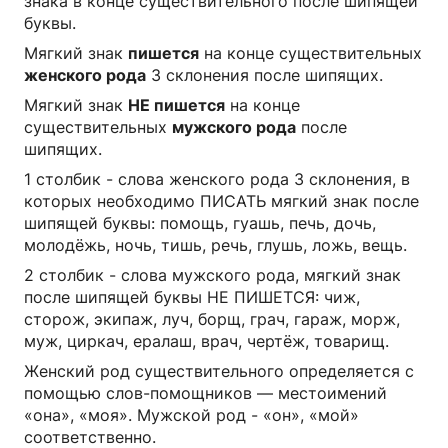
знака в конце существительного после шипящей
буквы.
Мягкий знак
пишется
на конце существительных
женского рода
3 склонения после шипящих.
Мягкий знак
НЕ пишется
на конце
существительных
мужского рода
после
шипящих.
1 столбик - слова женского рода 3 склонения, в
которых необходимо ПИСАТЬ мягкий знак после
шипящей буквы: помощь, гуашь, печь, дочь,
молодёжь, ночь, тишь, речь, глушь, ложь, вещь.
2 столбик - слова мужского рода, мягкий знак
после шипящей буквы НЕ ПИШЕТСЯ: чиж,
сторож, экипаж, луч, борщ, грач, гараж, морж,
муж, циркач, ералаш, врач, чертёж, товарищ.
Женский род существительного определяется с
помощью слов-помощников — местоимений
«она», «моя». Мужской род - «он», «мой»
соответственно.