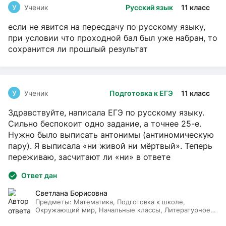
У
Ученик
Русский язык
11 класс
если не явится на пересдачу по русскому языку,
при условии что проходной бал был уже набран, то
сохранится ли прошлый результат
У
Ученик
Подготовка к ЕГЭ
11 класс
Здравствуйте, написала ЕГЭ по русскому языку.
Сильно беспокоит одно задание, а точнее 25-е.
Нужно было выписать антонимы (антиномическую
пару). Я выписала «ни живой ни мёртвый». Теперь
переживаю, засчитают ли «ни» в ответе
Ответ дан
Светлана Борисовна
Предметы:
Математика, Подготовка к школе,
Окружающий мир, Начальные классы, Литературное
чтение, Русский язык