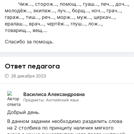
Чиж…, сторож…, помощ…, гуаш…, печ…, доч…,
молодёж…, экипаж…, луч…, борщ…, ноч…, грач…,
гараж…, тиш…, реч…, морж…, муж…, циркач…,
ералаш…, врач…, чертёж…, глуш…, лож…,
товарищ…, вещ….
Спасибо за помощь.
Ответ педагога
26 декабря 2023
Василиса Александровна
Предметы:
Английский язык
Добрый день.
В данном задании необходимо разделить слова
на 2 столбика по принципу наличия мягкого