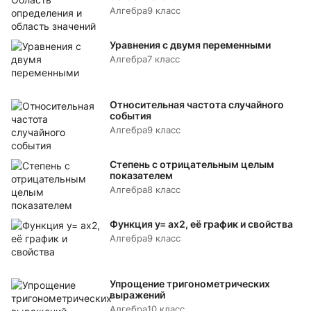
Алгебра
9 класс
Уравнения с двумя переменными
Алгебра
7 класс
Относительная частота случайного
события
Алгебра
9 класс
Степень с отрицательным целым
показателем
Алгебра
8 класс
Функция y= аx2, её график и свойства
Алгебра
9 класс
Упрощение тригонометрических
выражений
Алгебра
10 класс