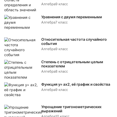
Алгебра
9 класс
Уравнения с двумя переменными
Алгебра
7 класс
Относительная частота случайного
события
Алгебра
9 класс
Степень с отрицательным целым
показателем
Алгебра
8 класс
Функция y= аx2, её график и свойства
Алгебра
9 класс
Упрощение тригонометрических
выражений
Алгебра
10 класс