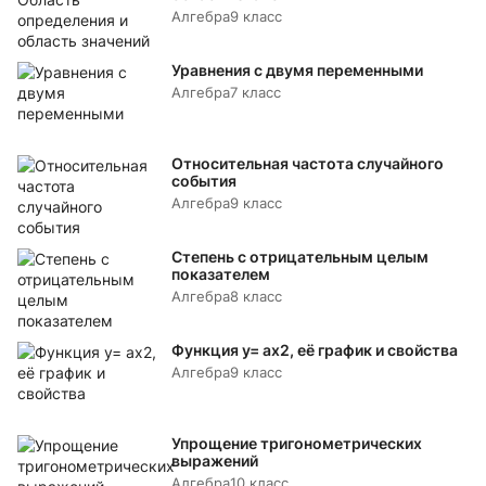
Алгебра
9 класс
Уравнения с двумя переменными
Алгебра
7 класс
Относительная частота случайного
события
Алгебра
9 класс
Степень с отрицательным целым
показателем
Алгебра
8 класс
Функция y= аx2, её график и свойства
Алгебра
9 класс
Упрощение тригонометрических
выражений
Алгебра
10 класс