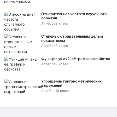
Относительная частота случайного
события
Алгебра
9 класс
Степень с отрицательным целым
показателем
Алгебра
8 класс
Функция y= аx2, её график и свойства
Алгебра
9 класс
Упрощение тригонометрических
выражений
Алгебра
10 класс