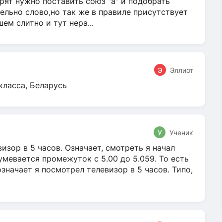
ят нужно поставить союз "а" и подобрать
ельно слово,но так же в правиле присутствует
м слитно и тут нера...
Э
Эллиот
класса, Беларусь
У
Ученик
зор в 5 часов. Означает, смотреть я начал
умевается промежуток с 5.00 до 5.059. То есть
 означает я посмотрел телевизор в 5 часов. Типо,