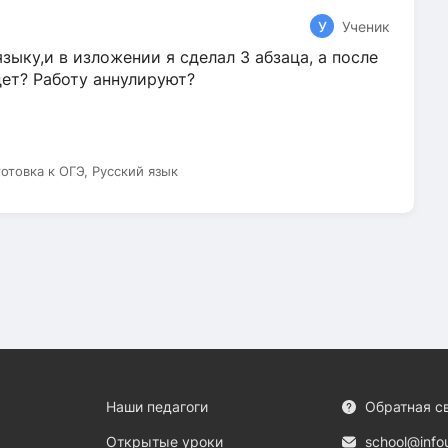
У
Ученик
зыку,и в изложении я сделал 3 абзаца, а после
дет? Работу аннулируют?
готовка к ОГЭ, Русский язык
Наши педагоги
Обратная с
Открытые уроки
school@info