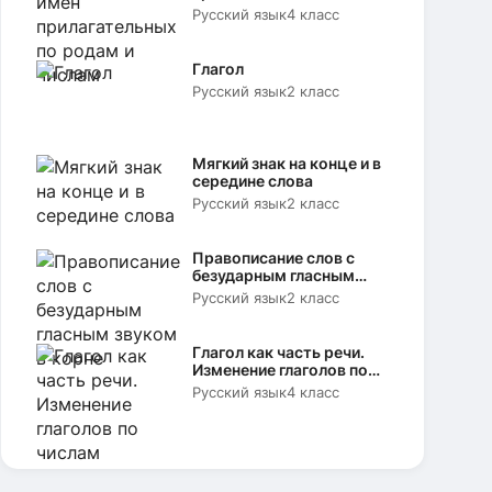
родам и числам
Русский язык
4 класс
Глагол
Русский язык
2 класс
Мягкий знак на конце и в
середине слова
Русский язык
2 класс
Правописание слов с
безударным гласным
звуком в корне
Русский язык
2 класс
Глагол как часть речи.
Изменение глаголов по
числам
Русский язык
4 класс