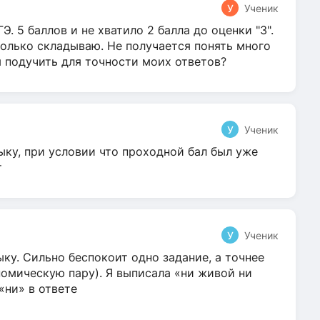
У
Ученик
Э. 5 баллов и не хватило 2 балла до оценки "3".
олько складываю. Не получается понять много
я подучить для точности моих ответов?
У
Ученик
ыку, при условии что проходной бал был уже
т
У
Ученик
ку. Сильно беспокоит одно задание, а точнее
омическую пару). Я выписала «ни живой ни
 «ни» в ответе