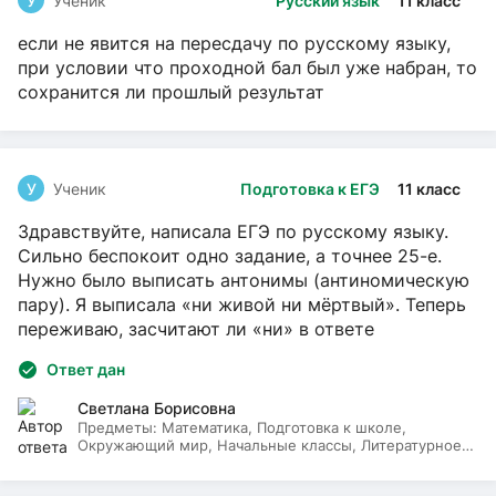
У
Ученик
Русский язык
11 класс
если не явится на пересдачу по русскому языку,
при условии что проходной бал был уже набран, то
сохранится ли прошлый результат
У
Ученик
Подготовка к ЕГЭ
11 класс
Здравствуйте, написала ЕГЭ по русскому языку.
Сильно беспокоит одно задание, а точнее 25-е.
Нужно было выписать антонимы (антиномическую
пару). Я выписала «ни живой ни мёртвый». Теперь
переживаю, засчитают ли «ни» в ответе
Ответ дан
Светлана Борисовна
Предметы:
Математика, Подготовка к школе,
Окружающий мир, Начальные классы, Литературное
чтение, Русский язык