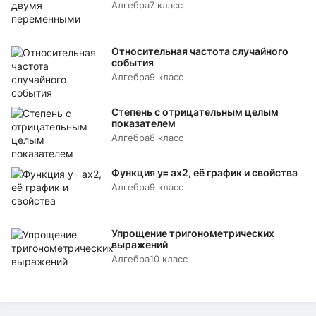
Алгебра
7 класс
Относительная частота случайного
события
Алгебра
9 класс
Степень с отрицательным целым
показателем
Алгебра
8 класс
Функция y= аx2, её график и свойства
Алгебра
9 класс
Упрощение тригонометрических
выражений
Алгебра
10 класс