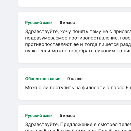
Русский язык
6 класс
Здравствуйте, хочу понять тему не с прила
подразумеваемое противопоставление, говор
противопоставляют ее и тогда пишется разд
пункт:если можно подобрать синоним то пише
Обществознание
9 класс
Можно ли поступить на философию после 9 
Русский язык
5 класс
Здравствуйте. Предложение я смотрел телеви
раньше 5 и в 5 я ещё смотрел. Под 5 подраз