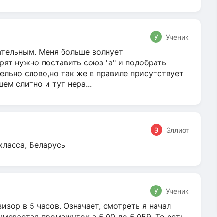
У
Ученик
гательным. Меня больше волнует
ят нужно поставить союз "а" и подобрать
ельно слово,но так же в правиле присутствует
м слитно и тут нера...
Э
Эллиот
класса, Беларусь
У
Ученик
зор в 5 часов. Означает, смотреть я начал
умевается промежуток с 5.00 до 5.059. То есть