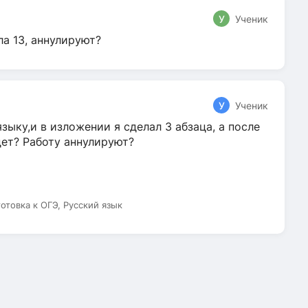
У
Ученик
ла 13, аннулируют?
У
Ученик
зыку,и в изложении я сделал 3 абзаца, а после
дет? Работу аннулируют?
готовка к ОГЭ, Русский язык