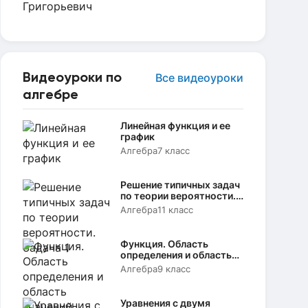
Видеоуроки по
Все видеоуроки
алгебре
Линейная функция и ее
график
Алгебра
7 класс
Решение типичных задач
по теории вероятности.
Задача 1
Алгебра
11 класс
Функция. Область
определения и область
значений
Алгебра
9 класс
Уравнения с двумя