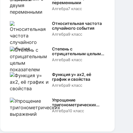
переменными
Алгебра
7 класс
Относительная частота
случайного события
Алгебра
9 класс
Степень с
отрицательным целым
показателем
Алгебра
8 класс
Функция y= аx2, её
график и свойства
Алгебра
9 класс
Упрощение
тригонометрических
выражений
Алгебра
10 класс