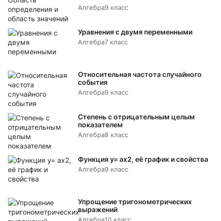
Алгебра
9 класс
Уравнения с двумя переменными
Алгебра
7 класс
Относительная частота случайного
события
Алгебра
9 класс
Степень с отрицательным целым
показателем
Алгебра
8 класс
Функция y= аx2, её график и свойства
Алгебра
9 класс
Упрощение тригонометрических
выражений
Алгебра
10 класс