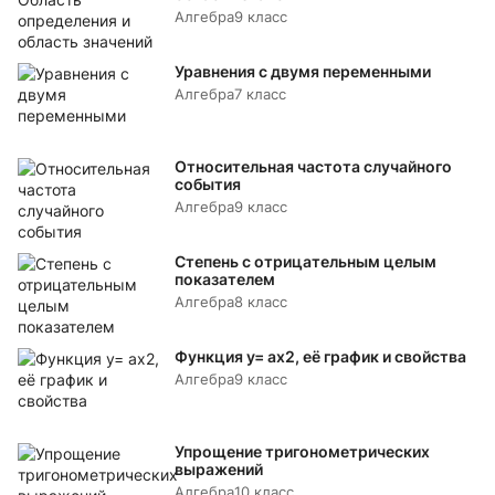
Алгебра
9 класс
Уравнения с двумя переменными
Алгебра
7 класс
Относительная частота случайного
события
Алгебра
9 класс
Степень с отрицательным целым
показателем
Алгебра
8 класс
Функция y= аx2, её график и свойства
Алгебра
9 класс
Упрощение тригонометрических
выражений
Алгебра
10 класс