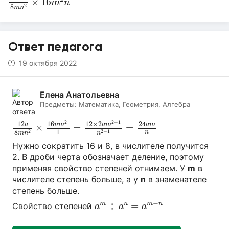
×
16
m
n
2
8
m
n
Ответ педагога
19 октября 2022
Елена Анатольевна
Предметы:
Математика, Геометрия, Алгебра
12
a
8
m
n
2
×
16
n
m
2
1
=
12
×
2
a
m
2
−
1
n
2
−
1
=
24
a
m
n
2
2
−
1
12
16
12
×
2
24
a
n
m
a
m
a
m
×
=
=
1
2
−
1
2
8
n
n
m
n
Нужно сократить 16 и 8, в числителе получится
2. В дроби черта обозначает деление, поэтому
применяя свойство степеней отнимаем. У
m
в
числителе степень больше, а у
n
в знаменателе
степень больше.
a
m
÷
a
n
=
a
m
−
n
−
÷
=
m
n
m
n
Свойство степеней
a
a
a