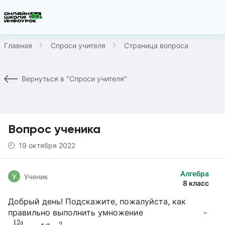
Главная
Спроси учителя
Страница вопроса
Вернуться в "Спроси учителя"
Вопрос ученика
19 октября 2022
Алгебра
У
Ученик
8 класс
Добрый день! Подскажите, пожалуйста, как
правильно выполнить умножение -
12
а
8
m
n
2
×
16
m
2
n
12
а
2