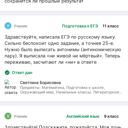
сохранится ли прошлый результат
У
Ученик
Подготовка к ЕГЭ
11 класс
Здравствуйте, написала ЕГЭ по русскому языку.
Сильно беспокоит одно задание, а точнее 25-е.
Нужно было выписать антонимы (антиномическую
пару). Я выписала «ни живой ни мёртвый». Теперь
переживаю, засчитают ли «ни» в ответе
Ответ дан
Светлана Борисовна
Предметы:
Математика, Подготовка к школе,
Окружающий мир, Начальные классы, Литературное
чтение, Русский язык
У
Ученик
Английский язык
9 класс
Здравствуйте! Подскажите, пожалуйста. Моя дочь