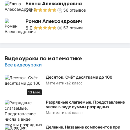
Елена Александровна
5.0
56
отзывов
Роман Александрович
5.0
53
отзыва
Видеоуроки по математике
Все видеоуроки
Десяток. Счёт десятками до 100
Математика
2 класс
13 мин.
Разрядные слагаемые. Представление
числа в виде суммы разрядных
слагаемых
Математика
4 класс
Деление. Название компонентов при