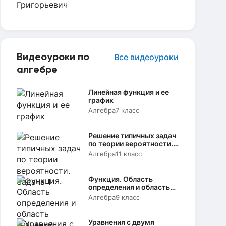
Видеоуроки по
Все видеоуроки
алгебре
Линейная функция и ее
график
Алгебра
7 класс
Решение типичных задач
по теории вероятности.
Задача 1
Алгебра
11 класс
Функция. Область
определения и область
значений
Алгебра
9 класс
Уравнения с двумя