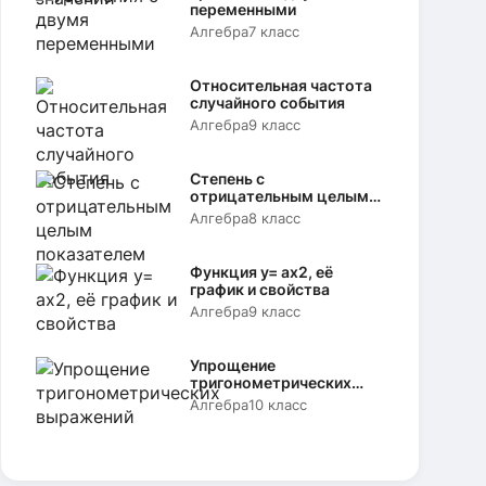
переменными
Алгебра
7 класс
Относительная частота
случайного события
Алгебра
9 класс
Степень с
отрицательным целым
показателем
Алгебра
8 класс
Функция y= аx2, её
график и свойства
Алгебра
9 класс
Упрощение
тригонометрических
выражений
Алгебра
10 класс