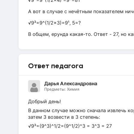
√9⁴=9^(1/2×4) =9²=81
А вот в случае с нечëтным показателем нич
√9³=9^(1/2×3)=9¹, 5=?
В общем, ерунда какая-то. Ответ - 27, но к
Ответ педагога
Дарья Александровна
Предметы:
Химия
Добрый день!
В данном случае можно сначала извлечь кор
затем 3 возвести в 3 степень:
√9³=(9^3)^1/2=(9^1/2)^3 = 3^3 = 27