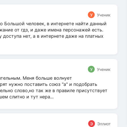
У
Ученик
о Большой человек, в интернете найти данный
жание от гдз, и даже имена персонажей есть.
у доступа нет, а в интернете даже на платных
У
Ученик
гательным. Меня больше волнует
ят нужно поставить союз "а" и подобрать
ельно слово,но так же в правиле присутствует
м слитно и тут нера...
Э
Эллиот