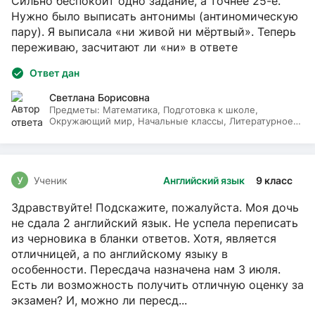
Сильно беспокоит одно задание, а точнее 25-е.
Нужно было выписать антонимы (антиномическую
пару). Я выписала «ни живой ни мёртвый». Теперь
переживаю, засчитают ли «ни» в ответе
Ответ дан
Светлана Борисовна
Предметы:
Математика, Подготовка к школе,
Окружающий мир, Начальные классы, Литературное
чтение, Русский язык
У
Ученик
Английский язык
9 класс
Здравствуйте! Подскажите, пожалуйста. Моя дочь
не сдала 2 английский язык. Не успела переписать
из черновика в бланки ответов. Хотя, является
отличницей, а по английскому языку в
особенности. Пересдача назначена нам 3 июля.
Есть ли возможность получить отличную оценку за
экзамен? И, можно ли пересд...