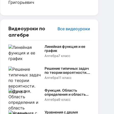
Видеоуроки по
Все видеоуроки
алгебре
Линейная функция и ее
график
Алгебра
7 класс
Решение типичных задач
по теории вероятности.
Задача 1
Алгебра
11 класс
Функция. Область
определения и область
значений
Алгебра
9 класс
Уравнения с двумя