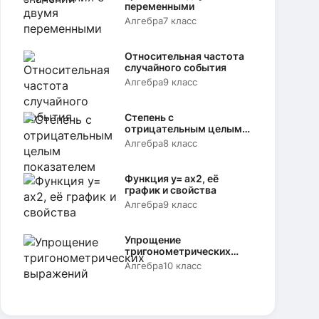
переменными
Алгебра
7 класс
Относительная частота
случайного события
Алгебра
9 класс
Степень с
отрицательным целым
показателем
Алгебра
8 класс
Функция y= аx2, её
график и свойства
Алгебра
9 класс
Упрощение
тригонометрических
выражений
Алгебра
10 класс