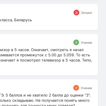
Э
Эллиот
класса, Беларусь
У
Ученик
зор в 5 часов. Означает, смотреть я начал
умевается промежуток с 5.00 до 5.059. То есть
 означает я посмотрел телевизор в 5 часов. Типо,
У
Ученик
Э. 5 баллов и не хватило 2 балла до оценки "3".
олько складываю. Не получается понять много
я подучить для точности моих ответов?