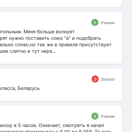
У
Ученик
гательным. Меня больше волнует
ят нужно поставить союз "а" и подобрать
ельно слово,но так же в правиле присутствует
м слитно и тут нера...
Э
Эллиот
класса, Беларусь
У
Ученик
зор в 5 часов. Означает, смотреть я начал
умевается промежуток с 5.00 до 5.059. То есть