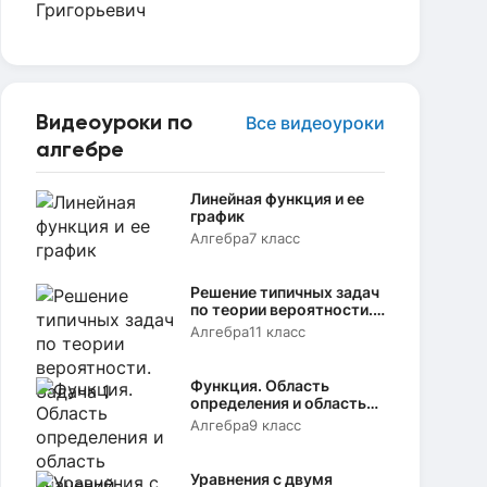
Видеоуроки по
Все видеоуроки
алгебре
Линейная функция и ее
график
Алгебра
7 класс
Решение типичных задач
по теории вероятности.
Задача 1
Алгебра
11 класс
Функция. Область
определения и область
значений
Алгебра
9 класс
Уравнения с двумя