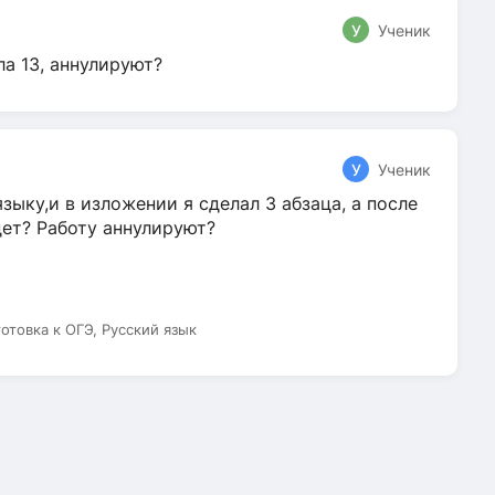
У
Ученик
ла 13, аннулируют?
У
Ученик
зыку,и в изложении я сделал 3 абзаца, а после
дет? Работу аннулируют?
готовка к ОГЭ, Русский язык