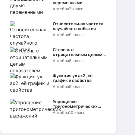
переменными
Алгебра
7 класс
Относительная частота
случайного события
Алгебра
9 класс
Степень с
отрицательным целым
показателем
Алгебра
8 класс
Функция y= аx2, её
график и свойства
Алгебра
9 класс
Упрощение
тригонометрических
выражений
Алгебра
10 класс