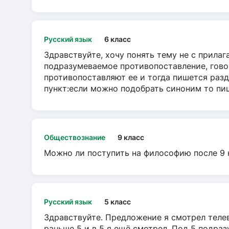
Русский язык
6 класс
Здравствуйте, хочу понять тему не с прила
подразумеваемое противопоставление, говор
противопоставляют ее и тогда пишется разд
пункт:если можно подобрать синоним то пише
Обществознание
9 класс
Можно ли поступить на философию после 9 
Русский язык
5 класс
Здравствуйте. Предложение я смотрел телеви
раньше 5 и в 5 я ещё смотрел. Под 5 подраз