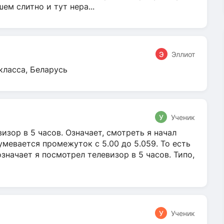
м слитно и тут нера...
Э
Эллиот
класса, Беларусь
У
Ученик
зор в 5 часов. Означает, смотреть я начал
умевается промежуток с 5.00 до 5.059. То есть
 означает я посмотрел телевизор в 5 часов. Типо,
У
Ученик