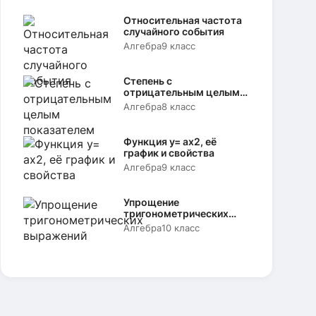
Относительная частота
случайного события
Алгебра
9 класс
Степень с
отрицательным целым
показателем
Алгебра
8 класс
Функция y= аx2, её
график и свойства
Алгебра
9 класс
Упрощение
тригонометрических
выражений
Алгебра
10 класс