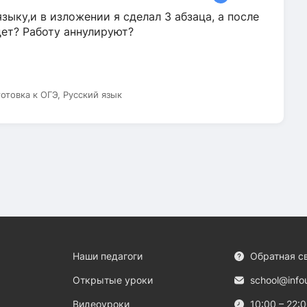
зыку,и в изложении я сделал 3 абзаца, а после
дет? Работу аннулируют?
готовка к ОГЭ, Русский язык
Наши педагоги
Обратная с
Открытые уроки
school@info
Видеоуроки
10:00 – 22: