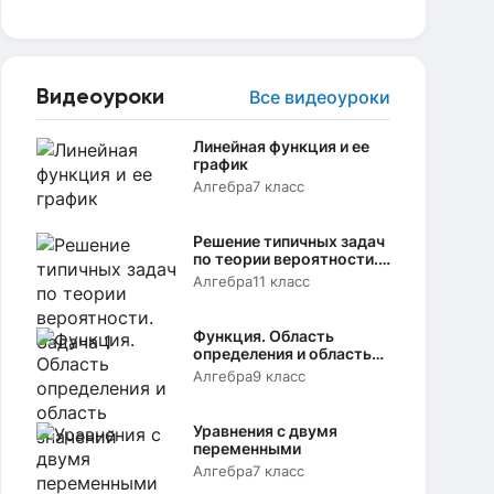
Видеоуроки
Все видеоуроки
Линейная функция и ее
график
Алгебра
7 класс
Решение типичных задач
по теории вероятности.
Задача 1
Алгебра
11 класс
Функция. Область
определения и область
значений
Алгебра
9 класс
Уравнения с двумя
переменными
Алгебра
7 класс