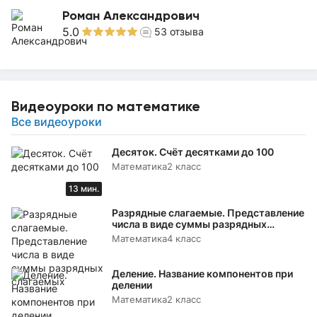
Роман Александрович
5.0
53
отзыва
Видеоуроки по математике
Все видеоуроки
Десяток. Счёт десятками до 100
Математика
2 класс
13 мин.
Разрядные слагаемые. Представление
числа в виде суммы разрядных
слагаемых
Математика
4 класс
Деление. Название компонентов при
делении
Математика
2 класс