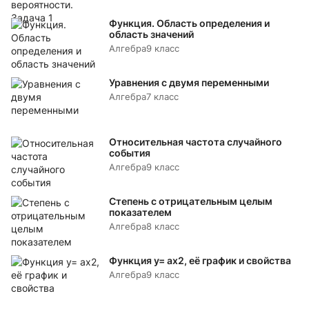
Функция. Область определения и
область значений
Алгебра
9 класс
Уравнения с двумя переменными
Алгебра
7 класс
Относительная частота случайного
события
Алгебра
9 класс
Степень с отрицательным целым
показателем
Алгебра
8 класс
Функция y= аx2, её график и свойства
Алгебра
9 класс