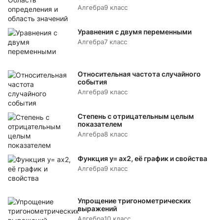
Алгебра
9 класс
Уравнения с двумя переменными
Алгебра
7 класс
Относительная частота случайного
события
Алгебра
9 класс
Степень с отрицательным целым
показателем
Алгебра
8 класс
Функция y= аx2, её график и свойства
Алгебра
9 класс
Упрощение тригонометрических
выражений
Алгебра
10 класс