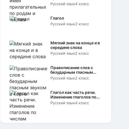
родам и числам
Русский язык
4 класс
Глагол
Русский язык
2 класс
Мягкий знак на конце и в
середине слова
Русский язык
2 класс
Правописание слов с
безударным гласным
звуком в корне
Русский язык
2 класс
Глагол как часть речи.
Изменение глаголов по
числам
Русский язык
4 класс