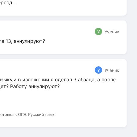
ресд...
У
Ученик
ла 13, аннулируют?
У
Ученик
зыку,и в изложении я сделал 3 абзаца, а после
дет? Работу аннулируют?
готовка к ОГЭ, Русский язык