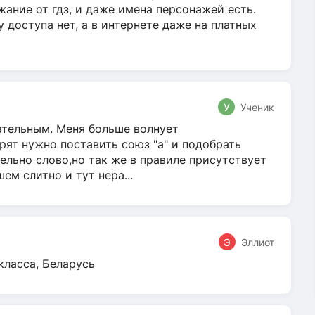
жание от гдз, и даже имена персонажей есть.
у доступа нет, а в интернете даже на платных
У
Ученик
гательным. Меня больше волнует
ят нужно поставить союз "а" и подобрать
ельно слово,но так же в правиле присутствует
м слитно и тут нера...
Э
Эллиот
класса, Беларусь