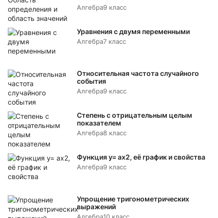
Алгебра
9 класс
Уравнения с двумя переменными
Алгебра
7 класс
Относительная частота случайного
события
Алгебра
9 класс
Степень с отрицательным целым
показателем
Алгебра
8 класс
Функция y= аx2, её график и свойства
Алгебра
9 класс
Упрощение тригонометрических
выражений
Алгебра
10 класс