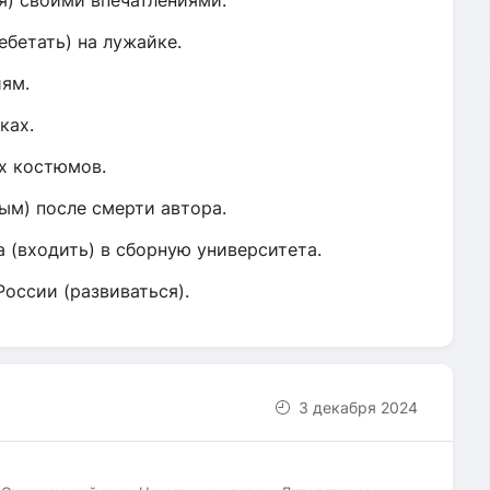
я) своими впечатлениями.
ебетать) на лужайке.
иям.
оках.
ых костюмов.
ым) после смерти автора.
а (входить) в сборную университета.
оссии (развиваться).
3 декабря 2024