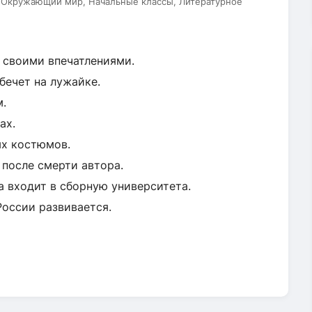
, Окружающий мир, Начальные классы, Литературное
ь своими впечатлениями.
бечет на лужайке.
м.
ах.
ых костюмов.
 после смерти автора.
а входит в сборную университета.
России развивается.