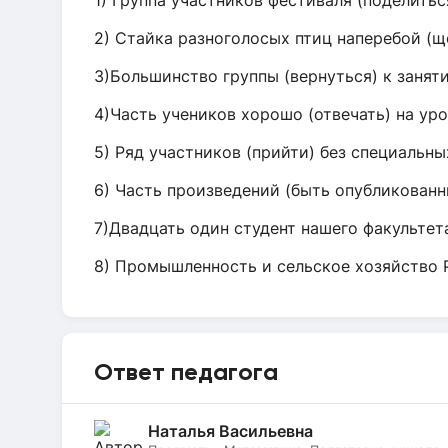
1) Группа участников фестиваля (поделитьс
2) Стайка разноголосых птиц наперебой (щ
3) Большинство группы (вернуться) к занят
4) Часть учеников хорошо (отвечать) на ур
5) Ряд участников (прийти) без специальн
6) Часть произведений (быть опубликованн
7) Двадцать один студент нашего факультет
8) Промышленность и сельское хозяйство Р
Ответ педагога
Наталья Васильевна