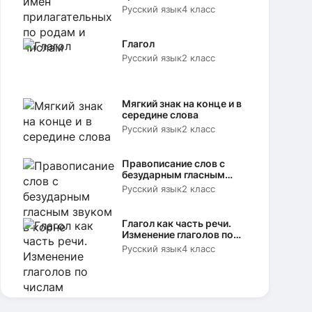
родам и числам
Русский язык
4 класс
Глагол
Русский язык
2 класс
Мягкий знак на конце и в
середине слова
Русский язык
2 класс
Правописание слов с
безударным гласным
звуком в корне
Русский язык
2 класс
Глагол как часть речи.
Изменение глаголов по
числам
Русский язык
4 класс