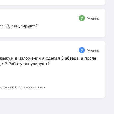
У
Ученик
ла 13, аннулируют?
У
Ученик
зыку,и в изложении я сделал 3 абзаца, а после
дет? Работу аннулируют?
готовка к ОГЭ, Русский язык