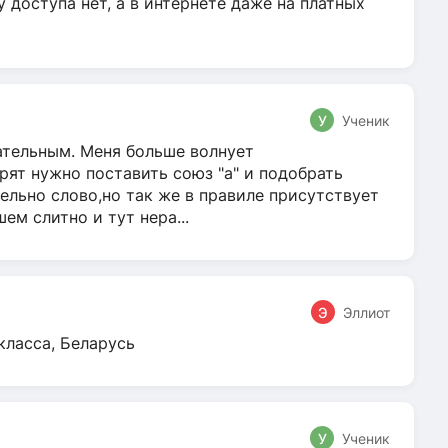
у доступа нет, а в интернете даже на платных
У
Ученик
гательным. Меня больше волнует
ят нужно поставить союз "а" и подобрать
ельно слово,но так же в правиле присутствует
м слитно и тут нера...
Э
Эллиот
класса, Беларусь
У
Ученик