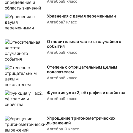
Алгебра
9 класс
Уравнения с двумя переменными
Алгебра
7 класс
Относительная частота случайного
события
Алгебра
9 класс
Степень с отрицательным целым
показателем
Алгебра
8 класс
Функция y= аx2, её график и свойства
Алгебра
9 класс
Упрощение тригонометрических
выражений
Алгебра
10 класс