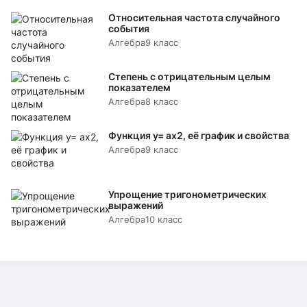
Относительная частота случайного
события
Алгебра
9 класс
Степень с отрицательным целым
показателем
Алгебра
8 класс
Функция y= аx2, её график и свойства
Алгебра
9 класс
Упрощение тригонометрических
выражений
Алгебра
10 класс