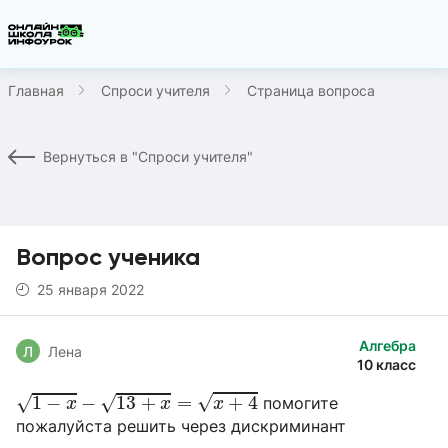
Главная
Спроси учителя
Страница вопроса
Вернуться в "Спроси учителя"
Вопрос ученика
25 января 2022
Алгебра
Л
Лена
10 класс
1
−
x
−
13
+
x
=
x
+
4
√
√
√
1
−
−
13
+
=
+
4
помогите
x
x
x
пожалуйста решить через дискриминант