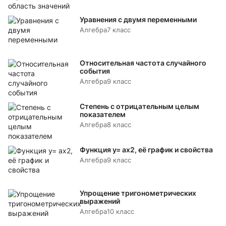
Уравнения с двумя переменными
Алгебра
7 класс
Относительная частота случайного
события
Алгебра
9 класс
Степень с отрицательным целым
показателем
Алгебра
8 класс
Функция y= аx2, её график и свойства
Алгебра
9 класс
Упрощение тригонометрических
выражений
Алгебра
10 класс