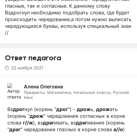
гласные, так и согласные. К данному слову
Вздрогнул необходимо подобрать слова, где будет
происходить чередование,а потом нужно выписать
чередующиеся буквы, используя специальный знак
//
Ответ педагога
22 ноября 2021
Алена Олеговна
Предметы:
Математика, Начальные классы, Русский
язык
Вз
дрог
нул (корень "
дрог
") -
дрож
ь,
дрож
ать
(корень "
дрож
" чередование согласных в корне
слова
г//ж
), вз
драг
ивать, вз
драг
ивание (корень
"
драг
" чередование гласных в корне слова
а//о
)