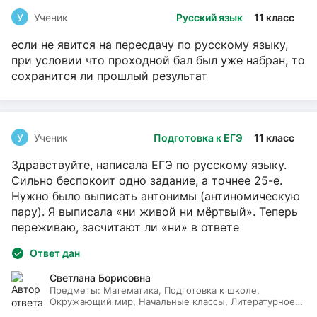
У
Ученик
Русский язык
11 класс
если не явится на пересдачу по русскому языку,
при условии что проходной бал был уже набран, то
сохранится ли прошлый результат
У
Ученик
Подготовка к ЕГЭ
11 класс
Здравствуйте, написала ЕГЭ по русскому языку.
Сильно беспокоит одно задание, а точнее 25-е.
Нужно было выписать антонимы (антиномическую
пару). Я выписала «ни живой ни мёртвый». Теперь
переживаю, засчитают ли «ни» в ответе
Ответ дан
Светлана Борисовна
Предметы:
Математика, Подготовка к школе,
Окружающий мир, Начальные классы, Литературное
чтение, Русский язык