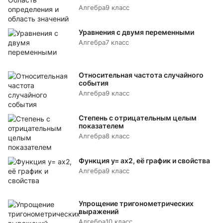
Алгебра
9 класс
Уравнения с двумя переменными
Алгебра
7 класс
Относительная частота случайного
события
Алгебра
9 класс
Степень с отрицательным целым
показателем
Алгебра
8 класс
Функция y= аx2, её график и свойства
Алгебра
9 класс
Упрощение тригонометрических
выражений
Алгебра
10 класс