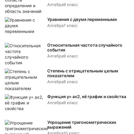
Алгебра
9 класс
Уравнения с двумя переменными
Алгебра
7 класс
Относительная частота случайного
события
Алгебра
9 класс
Степень с отрицательным целым
показателем
Алгебра
8 класс
Функция y= аx2, её график и свойства
Алгебра
9 класс
Упрощение тригонометрических
выражений
Алгебра
10 класс