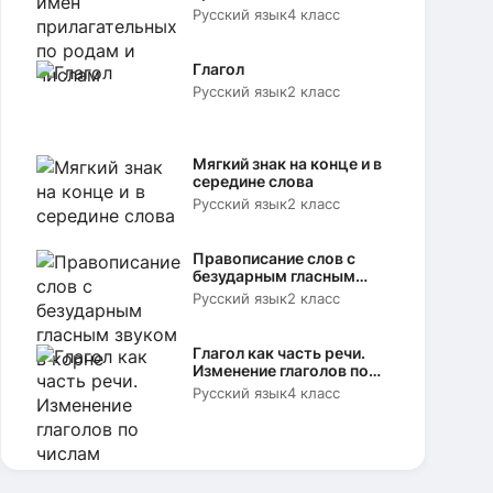
родам и числам
Русский язык
4 класс
Глагол
Русский язык
2 класс
Мягкий знак на конце и в
середине слова
Русский язык
2 класс
Правописание слов с
безударным гласным
звуком в корне
Русский язык
2 класс
Глагол как часть речи.
Изменение глаголов по
числам
Русский язык
4 класс