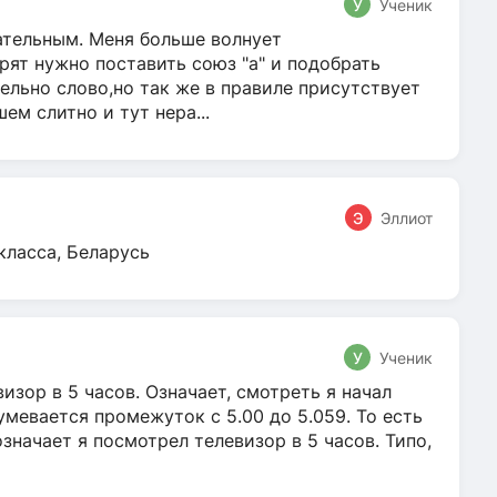
У
Ученик
гательным. Меня больше волнует
ят нужно поставить союз "а" и подобрать
ельно слово,но так же в правиле присутствует
м слитно и тут нера...
Э
Эллиот
класса, Беларусь
У
Ученик
зор в 5 часов. Означает, смотреть я начал
умевается промежуток с 5.00 до 5.059. То есть
 означает я посмотрел телевизор в 5 часов. Типо,