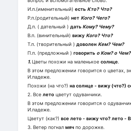
вопрос и вспомогательное слово.
И.п.(именительный)
есть
Кто? Что?
Р.п.(родительный)
нет
Кого? Чего?
Д.п. ( дательный )
дать
Кому? Чему?
В.п. (винительный)
вижу
Кого? Что?
Т.п. (творительный )
доволен
Кем? Чем?
П.п. (предложный )
говорить
о Ком? о Чем?
1.
Цветы похожи на маленькое
солнце
.
В этом предложении говорится о цветах, з
И.падеже.
Похожи (на что?)
на солнце - вижу (что?) с
2. Все
лето
цветут одуванчики.
В этом предложении говорится о одуванчик
И.падеже.
Цветут (как?)
все лето - вижу что? лето - В
3. Ветер погнал
мяч
по дорожке.