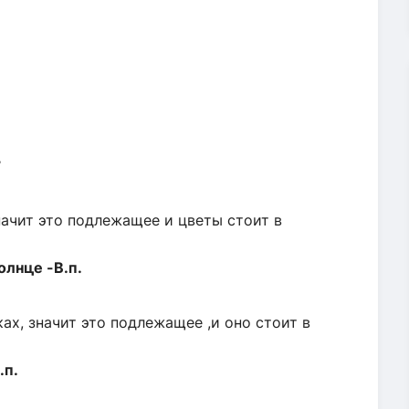
начит это подлежащее и цветы стоит в
олнце -В.п.
ах, значит это подлежащее ,и оно стоит в
.п.