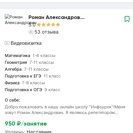
Роман Александров...
5.0
53
отзыва
Видеовизитка
Математика
1-6 классы
Геометрия
7-11 классы
Алгебра
7-11 классы
Подготовка к ЕГЭ
11 класс
Физика
7-9 классы
Подготовка к ОГЭ
9 класс
О себе:
Добро пожаловать в нашу онлайн школу "Инфоурок"!Меня
зовут Роман Александрович. Я являюсь репетитором
старшей и средней школы, и готов помочь учащемуся
950
₽/занятие
преодолеть тернистый путь в понимании математики!
Окончил школу с двумя красными аттестатами и золотой
Уровень:
Наставник