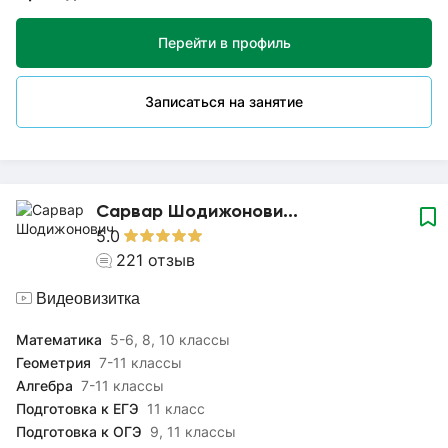
контрольным работам. В своей работе я уделяю особое
внимание доступности и наглядности в обучении.
Перейти в профиль
Объясняю понятно и доступно, используя современные
методы преподавания и учитывая индивидуальные
особенности и способности каждого ученика.
Записаться на занятие
Ежегодно прохожу повышения квалификации, чтобы быть в
курсе последних новшеств и находить подход к каждому
ученику. Буду рада сотрудничеству! До встречи на уроках!
Сарвар Шодижонови...
5.0
221
отзыв
Видеовизитка
Математика
5-6, 8, 10 классы
Геометрия
7-11 классы
Алгебра
7-11 классы
Подготовка к ЕГЭ
11 класс
Подготовка к ОГЭ
9, 11 классы