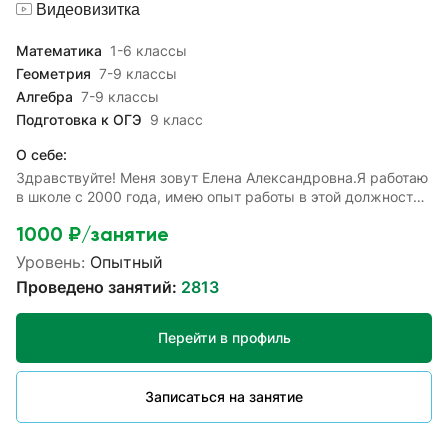
Видеовизитка
Математика
1-6 классы
Геометрия
7-9 классы
Алгебра
7-9 классы
Подготовка к ОГЭ
9 класс
О себе:
Здравствуйте! Меня зовут Елена Александровна.Я работаю
в школе с 2000 года, имею опыт работы в этой должности
более 20 лет. Провожу уроки математики, алгебры,
1000
₽/занятие
геометрии в 5-9 классах.Также ежегодно готовлю к ОГЭ по
математике своих учеников, которые успешно сдают
Уровень:
Опытный
экзамены и продолжают дальнейшее обучение.Нахожу
Проведено занятий:
2813
подход к каждому ученику, с которым мы совместно
выстраиваем индивидуальную траекторию обучения по
этому предмету.Стараюсь "все самое сложное" в
Перейти в профиль
математике объяснить простым понятным языком, тем
самым привить любовь к предмету.Мои ученики не боятся
математики и добиваются успехов в этой области! Имею
Записаться на занятие
опыт работы репетитором более 5 лет: восполняю пробелы
в знаниях и готовлю к ОГЭ по математике.