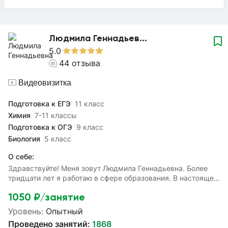
Людмила Геннадьев...
5.0
44
отзыва
Видеовизитка
Подготовка к ЕГЭ
11 класс
Химия
7-11 классы
Подготовка к ОГЭ
9 класс
Биология
5 класс
О себе:
Здравствуйте! Меня зовут Людмила Геннадьевна. Более
тридцати лет я работаю в сфере образования. В настоящее
время являюсь действующим экспертом ОГЭ по химии.
1050
₽/занятие
Моя цель — помочь ученикам систематизировать и
углубить знания, полученные в школе, а также успешно
Уровень:
Опытный
подготовиться к ОГЭ, ЕГЭ и ВПР. Я готова помочь
Проведено занятий:
1868
разобраться с домашними заданиями и подготовиться к