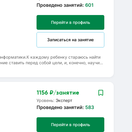
Проведено занятий:
601
Перейти в профиль
Записаться на занятие
 информатики.К каждому ребенку стараюсь найти
ие ставить перед собой цели, и, конечно, научить
 на решение жизненных задач.По математике и
же помогу по всем предметам начальной школы.
квидация пробелов, повышение успеваемости.
1156
₽/занятие
Уровень:
Эксперт
Проведено занятий:
583
Перейти в профиль