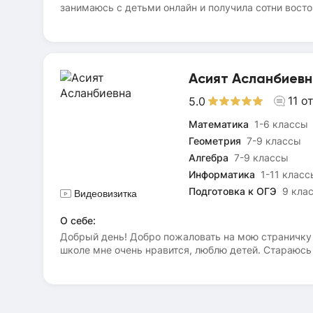
занимаюсь с детьми онлайн и получила сотни вост
компьютерные науки".Занимаюсьалгебройгеометрие
разобрать вопросы которые остались на уроке и про
весь материал) Для записи и пожеланий напишите 
Асият Асланбиев
11
о
5.0
Математика
1-6 классы
Геометрия
7-9 классы
Алгебра
7-9 классы
Информатика
1-11 класс
Подготовка к ОГЭ
9 кла
Видеовизитка
О себе:
Добрый день! Добро пожаловать на мою страничку н
школе мне очень нравится, люблю детей. Стараюсь
проектный вид деятельности и дифференцированный
праздника в виде цветов из бумаги). Занятия на р
школьной программы.Помогаю в подготовке к ВПР 
учащихся старшей школы к сдаче ОГЭ(ЕГЭ) по инфо