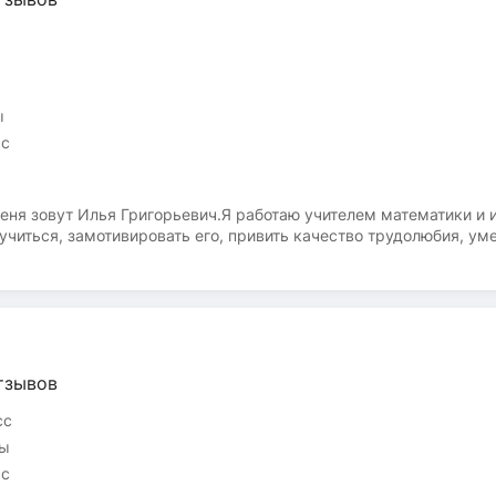
ы
сс
еня зовут Илья Григорьевич.Я работаю учителем математики и
читься, замотивировать его, привить качество трудолюбия, умен
 в наиболее интересной форме с заданиями, ориентированными
зываю помощь в освоении трудного для ребенка материала.Так
х!Подготовка к ВПР, разбор домашних заданий. Выявление и ли
тзывов
сс
сы
сс