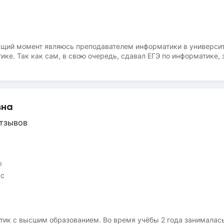
ящий момент являюсь преподавателем информатики в университ
ке. Так как сам, в свою очередь, сдавал ЕГЭ по информатике, 
и, которые могут встретиться на экзамене. Также с нуля фак
ения задач по программированию. Таким образом, достаточно 
ля поступления количество баллов. Нужно только желание, а рез
вна
тзывов
ы
сс
атик с высшим образованием. Во время учёбы 2 года занималас