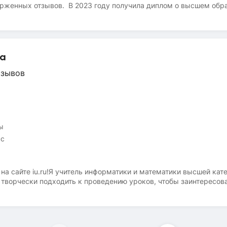
орженных отзывов. В 2023 году получила диплом о высшем обр
йматематикой с детьми 6-9 классов . Веду подготовку к ОГЭ 
сто подтянуть знания. Веду разовые занятия ( что бы разобрать
в личные сообщения или на WhatsApp 8928 0500 193Жду встреч
на
тзывов
ы
сс
а сайте iu.ru!Я учитель информатики и математики высшей кате
 творчески подходить к проведению уроков, чтобы заинтересов
 подход в обучении. Занимаюсь творчеством (рисование и апп
азвитие логики, памяти и внимания; чтение и обсуждение любимы
и в устранении пробелов по математике ученикам начальной ш
рматике и математике.Жду вас на своих занятиях!