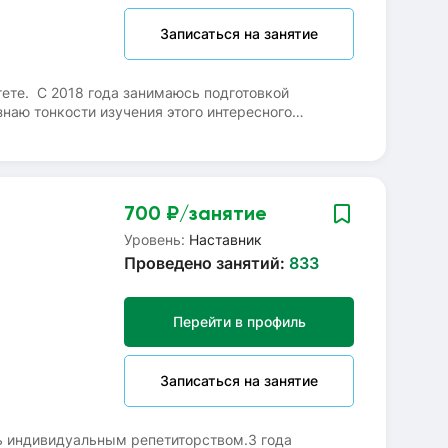
Записаться на занятие
ете. С 2018 года занимаюсь подготовкой
знаю тонкости изучения этого интересного
тически изучаем язык программирования С++,
в короткий срок возможно эффективно
ультат не заставит себя долго ждать!
700
₽/занятие
Уровень:
Наставник
Проведено занятий:
833
Перейти в профиль
Записаться на занятие
ь индивидуальным репетиторством.3 года