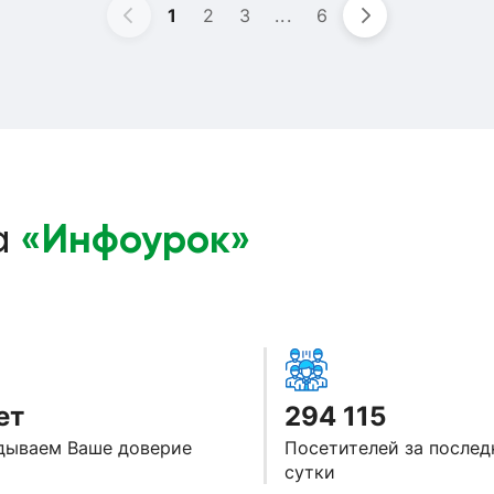
1
2
3
...
6
«Инфоурок»
а
ет
294 115
дываем Ваше доверие
Посетителей за послед
сутки