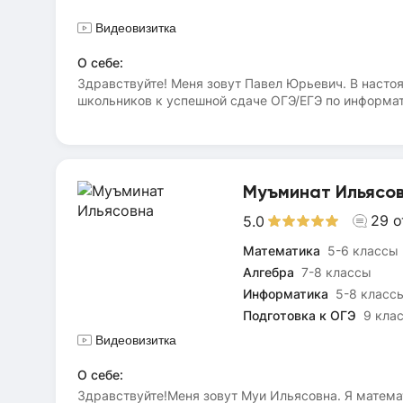
Видеовизитка
О себе:
Здравствуйте! Меня зовут Павел Юрьевич. В насто
школьников к успешной сдаче ОГЭ/ЕГЭ по информати
предмета. На уроках рассматриваем типовые задач
который можно использовать на экзамене для реш
подготовиться к экзамену и набрать необходимое д
Муъминат Ильясо
29
о
5.0
Математика
5-6 классы
Алгебра
7-8 классы
Информатика
5-8 класс
Подготовка к ОГЭ
9 кла
Видеовизитка
О себе:
Здравствуйте!Меня зовут Муи Ильясовна. Я матем