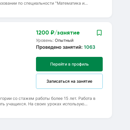
азовании по специальности "Математика и
и ВПР.Помогаю выполнять домашнюю работу,
 1-2 темы ) и программу весь год ( закрепить
и на моих уроках !
1200
₽/занятие
Уровень:
Опытный
Проведено занятий:
1063
Перейти в профиль
Записаться на занятие
гории со стажем работы более 15 лет. Работа в
ать учащихся. На своих уроках использую
ликация, а также создание украшений для
х героев. Подготовка к школе и повторение темы
колы.По индивидуальной программе готовлю