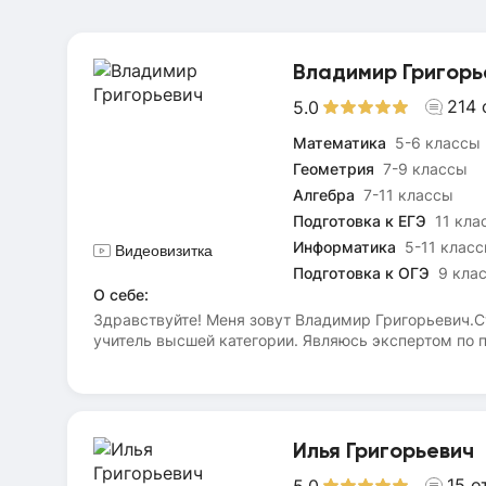
Владимир Григорь
214
5.0
Математика
5-6 классы
Геометрия
7-9 классы
Алгебра
7-11 классы
Подготовка к ЕГЭ
11 кла
Информатика
5-11 клас
Видеовизитка
Подготовка к ОГЭ
9 кла
О себе:
Здравствуйте! Меня зовут Владимир Григорьевич.С
учитель высшей категории. Являюсь экспертом по п
образования награждён почётной грамотой Министе
понимает даже сложные темы с первого раза- пиши
информатике. Имею большой опыт работы с детьми 
темпа и уровня сложности, который ему доступен 
множеством примеров понятных ученику. Мои учен
Илья Григорьевич
Подготавливаю к ВПР. Развиваю интерес к непрост
15
о
5.0