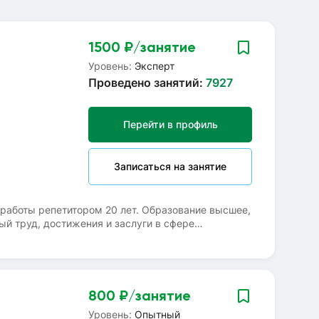
1500
₽/занятие
Уровень:
Эксперт
Проведено занятий:
7927
Перейти в профиль
Записаться на занятие
 работы репетитором 20 лет. Образование высшее,
ый труд, достижения и заслуги в сфере
давателя, который объясняет так, что ребёнок
заменам в форме ОГЭ и ЕГЭ по математике и
ностей и потребностей ученика: начинаем с того
й уровень. Манера подачи простая, со
гаю ликвидировать пробелы в школьных знаниях.
800
₽/занятие
тика.До встречи на уроках!
Уровень:
Опытный