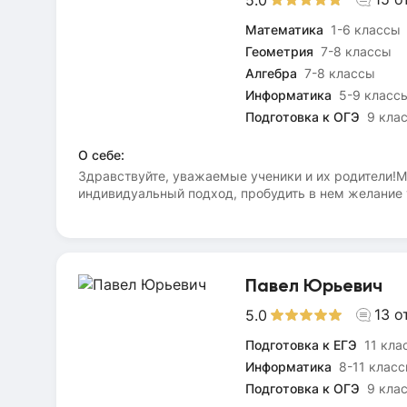
Математика
1-6 классы
Геометрия
7-8 классы
Алгебра
7-8 классы
Информатика
5-9 класс
Подготовка к ОГЭ
9 кла
О себе:
Здравствуйте, уважаемые ученики и их родители!М
индивидуальный подход, пробудить в нем желание у
новому по предметам.Занятия стараюсь проводить
информатике готовлю к ВПР, ОГЭ, олимпиадам, ока
Нацеленность на результат. До встречи на занятия
Павел Юрьевич
13
о
5.0
Подготовка к ЕГЭ
11 кла
Информатика
8-11 клас
Подготовка к ОГЭ
9 кла