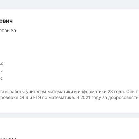
евич
отзыва
сс
сы
сс
таж работы учителем математики и информатики 23 года. Опыт
роверке ОГЭ и ЕГЭ по математике. В 2021 году за добросовестн
рства просвещения Российской Федерации.Если вы ищете препо
те. Буду рад помочь.Ежегодно веду работу по подготовке к эк
разного уровня подготовки. Материал изучаем с учётом возмож
на момент начала занятий, затем постепенно выходим на должны
ики всегда подтверждают свои знания высокими баллами.Помо
ым, но очень интересным предметам, как математика и информа
тзывов