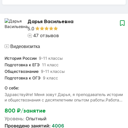
Дарья Васильевна
5.0
47
отзывов
Видеовизитка
История России
9-11 классы
Подготовка к ЕГЭ
11 класс
Обществознание
9-11 классы
Подготовка к ОГЭ
9 класс
О себе:
Здравствуйте! Меня зовут Дарья, я преподаватель истории
и обществознания с десятилетним опытом работы.Работаю
с учениками, у которых разные цели: повышение
800
₽/занятие
успеваемости, повторение материала, подготовка к
экзаменам. Преподавала как индивидуально, так и в
Уровень:
Опытный
группах, поэтому общий язык мы обязательно
Проведено занятий:
4006
найдём:)Являюсь квалифицированным экспертом ЕГЭ по