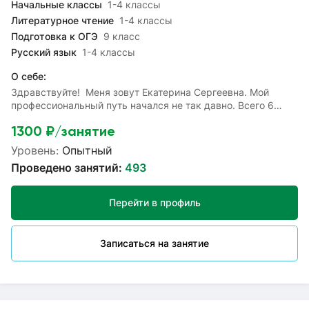
Начальные классы
1-4 классы
Литературное чтение
1-4 классы
Подготовка к ОГЭ
9 класс
Русский язык
1-4 классы
О себе:
Здравствуйте! Меня зовут Екатерина Сергеевна. Мой
профессиональный путь начался не так давно. Всего 6
лет назад. Я окончила Московский государственный
1300
₽/занятие
областной университет и получила квалификацию учителя
технологии. Но, решила не останавливаться на
Уровень:
Опытный
достигнутом. Поэтому пошла учиться дальше. В 2016 году
Проведено занятий:
493
я переквалифицировалась на учителя истории и
обществознания. С того же года стала преподавать. В
должности учителя старших классов проработала 5 лет,
Перейти в профиль
обучая ребят с 5 по 11 класс. Имеется опыт подготовки
ребят в ОГЭ. Передо мной открылся удивительный мир. И
чтобы научится лучше понимать детей, я проходила
Записаться на занятие
множество различных курсов повышения квалификации в
соответствии с требованиями ФГОС и профессионального
стандарта педагога, принимала участие в педагогических
конкурсах, публиковала методические разработки и
прочее. Работа в старшей школе дала мне большой опыт,