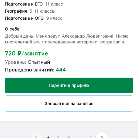
Подготовка к ЕГЭ
11 класс
География
5-11 классы
Подготовка к ОГЭ
9 класс
О себе:
Добрый день! Меня зовут, Александр Людвигович! Имею
многолетний опыт преподавания истории и географии в
школе, а также качественной подготовки к ОГЭ и ЕГЭ,
720
₽/занятие
повышения успеваемости. При обучении совмещаю
классическую методику преподавания и современные
Уровень:
Опытный
информационные технологии. Результат моей работы — не
Проведено занятий:
444
только получение знаний, развитие умений и навыков при
решении задач, но и получение ребенком достаточных
компетенций для самостотельных действий: при
Перейти в профиль
выполнении домашних и практических работ, написании
контрольных, сдаче экзаменов и повседневного успешного
обучения.
Записаться на занятие