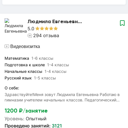
Людмила Евгеньевн...
5.0
294
отзыва
Видеовизитка
Математика
1-6 классы
Подготовка к школе
1-4 классы
Начальные классы
1-4 классы
Русский язык
1-5 классы
О себе:
Здравствуйте!Меня зовут Людмила Евгеньевна Работаю в
гимназии учителем начальных классов. Педагогический
стаж - 36 лет. Имею высшую квалификационную
1200
₽/занятие
категорию.С удовольствием помогу вашим детям освоить
материал начальной школы подготовиться к олимпиадам,
Уровень:
Опытный
контрольным работам, к школе, восполнить пробелы в
Проведено занятий:
3121
знаниях и разобрать непонятные темы.Чтобы сдать ВПР по