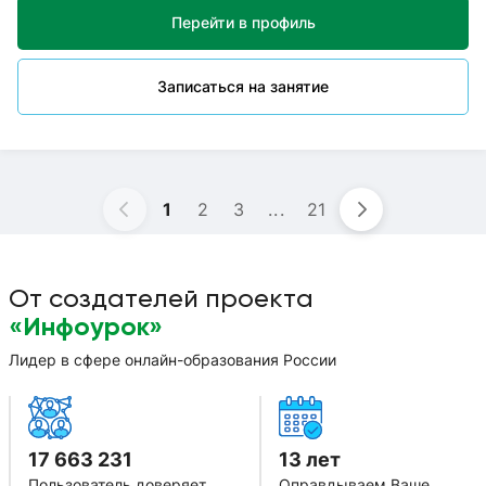
различные методики в зависимости от возраста, цели и
Перейти в профиль
уровня успеваваемости.Общий стаж работы 23 года (6 лет
из них — работала в детском саду). Я всегда в окружении
детей и поэтому "на одной волне" с ними, быстро нахожу
Записаться на занятие
общий язык.Буду рада быть полезной. Записывайтесь на
мои уроки!
1
2
3
...
21
От создателей проекта
«Инфоурок»
Лидер в сфере онлайн-образования России
17 663 231
13 лет
Пользователь доверяет
Оправдываем Ваше