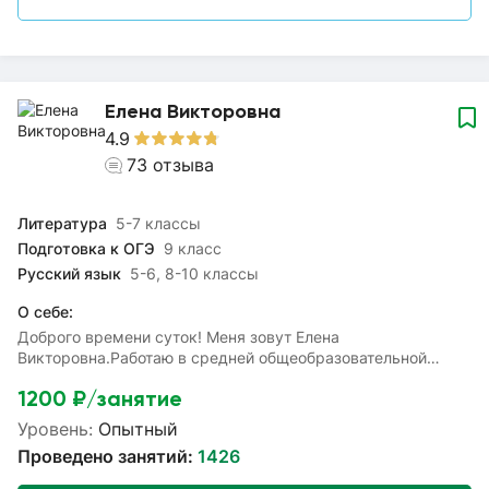
Елена Викторовна
4.9
73
отзыва
Литература
5-7 классы
Подготовка к ОГЭ
9 класс
Русский язык
5-6, 8-10 классы
О себе:
Доброго времени суток! Меня зовут Елена
Викторовна.Работаю в средней общеобразовательной
школе. Веду классное руководство в 9 классе. Мой опыт
1200
₽/занятие
учителем русского языка и литературы составляет 15
лет.Окажу помощь в выполнении домашних заданий,
Уровень:
Опытный
помогу устранить пробелы в знаниях по предмету,
Проведено занятий:
1426
улучшить оценки в школе. Подготовлю к ОГЭ и
ВПР.Объясняю материал доступно и понятно. Применяю