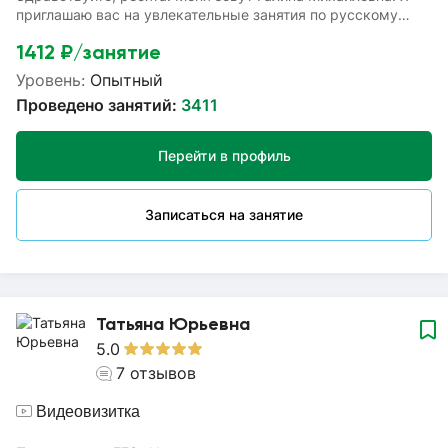
приглашаю вас на увлекательные занятия по русскому
языку, которые вам помогут: - успешно подготовиться к
1412
₽/занятие
ВПР; - устранить пробелы в изученных темах; - повысить
успеваемость по русскому языку. На наших занятиях вы
Уровень:
Опытный
сможете усвоить фонетический, морфемный,
Проведено занятий:
3411
словообразовательный, морфологический и
синтаксические анализы; правила орфографии и орфоэпии,
особенности всех частей речи, пунктуации и синтаксиса.
Перейти в профиль
Записаться на занятие
Татьяна Юрьевна
5.0
7
отзывов
Видеовизитка