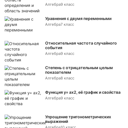
Алгебра
9 класс
Уравнения с двумя переменными
Алгебра
7 класс
Относительная частота случайного
события
Алгебра
9 класс
Степень с отрицательным целым
показателем
Алгебра
8 класс
Функция y= аx2, её график и свойства
Алгебра
9 класс
Упрощение тригонометрических
выражений
Алгебра
10 класс