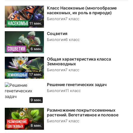
Класс Насекомые (многообразие
насекомых, их роль в природе)
Биология
7 класс
11 мин.
Соцветия
Биология
6 класс
6 мин.
Общая характеристика класса
Земноводных
Биология
7 класс
17 мин.
Решение генетических задач
Биология
11 класс
9 мин.
Размножение покрытосеменных
растений. Вегетативное и половое
Биология
7 класс
8 мин.