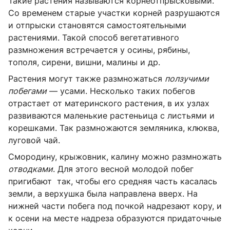
Такие растения называются корнеотпрысковыми.
Со временем старые участки корней разрушаются
и отпрыски становятся самостоятельными
растениями. Такой способ вегетативного
размножения встречается у осины, рябины,
тополя, сирени, вишни, малины и др.
Растения могут также размножаться
ползучими
побегами
— усами. Несколько таких побегов
отрастает от материнского растения, в их узлах
развиваются маленькие растеньица с листьями и
корешками. Так размножаются земляника, клюква,
луговой чай.
Смородину, крыжовник, калину можно размножать
отводками
. Для этого весной молодой побег
пригибают так, чтобы его средняя часть касалась
земли, а верхушка была направлена вверх. На
нижней части побега под почкой надрезают кору, и
к осени на месте надреза образуются придаточные