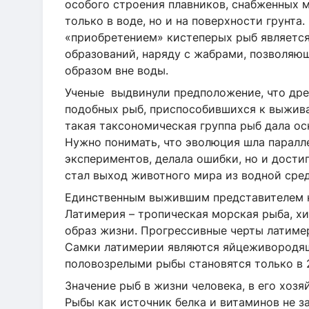
особого строения плавников, снабженных 
только в воде, но и на поверхности грун
«приобретением» кистеперых рыб является
образований, наряду с жабрами, позволя
образом вне воды.
Ученые выдвинули предположение, что дре
подобных рыб, приспособившихся к выживан
такая таксономическая группа рыб дала осн
Нужно понимать, что эволюция шла парал
экспериментов, делала ошибки, но и дости
стал выход животного мира из водной сред
Единственным выжившим представителем к
Латимерия – тропическая морская рыба, х
образ жизни. Прогрессивные черты латиме
Самки латимерии являются яйцеживородящ
половозрелыми рыбы становятся только в 2
Значение рыб в жизни человека, в его хоз
Рыбы как источник белка и витаминов не 