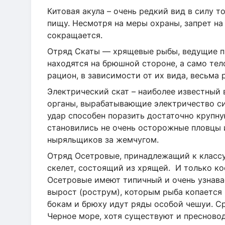
Китовая акула – очень редкий вид в силу т
пищу. Несмотря на меры охраны, запрет на
сокращается.
Отряд Скаты — хрящевые рыбы, ведущие п
находятся на брюшной стороне, а само тел
рацион, в зависимости от их вида, весьма 
Электрический скат – наиболее известный 
органы, вырабатывающие электричество си
удар способен поразить достаточно крупну
становились не очень осторожные пловцы и
ныряльщиков за жемчугом.
Отряд Осетровые, принадлежащий к классу
скелет, состоящий из хрящей. И только к
Осетровые имеют типичный и очень узнава
вырост (рострум), которым рыба копается в
бокам и брюху идут ряды особой чешуи. С
Черное море, хотя существуют и пресново