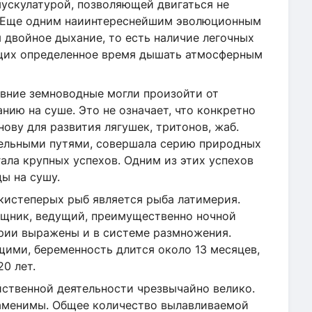
мускулатурой, позволяющей двигаться не
та. Еще одним наиинтереснейшим эволюционным
 двойное дыхание, то есть наличие легочных
ющих определенное время дышать атмосферным
вние земноводные могли произойти от
ию на суше. Это не означает, что конкретно
ову для развития лягушек, тритонов, жаб.
лельными путями, совершала серию природных
гала крупных успехов. Одним из этих успехов
ы на сушу.
истеперых рыб является рыба латимерия.
ищник, ведущий, преимущественно ночной
рии выражены и в системе размножения.
ими, беременность длится около 13 месяцев,
0 лет.
яйственной деятельности чрезвычайно велико.
заменимы. Общее количество вылавливаемой