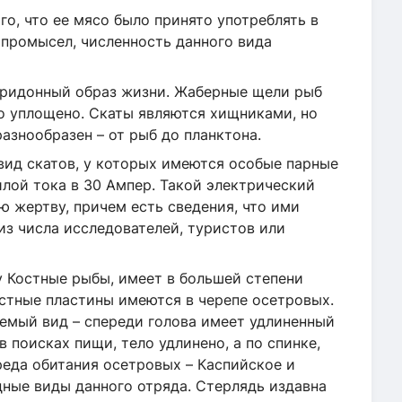
ого, что ее мясо было принято употреблять в
 промысел, численность данного вида
ридонный образ жизни. Жаберные щели рыб
о уплощено. Скаты являются хищниками, но
разнообразен – от рыб до планктона.
вид скатов, у которых имеются особые парные
лой тока в 30 Ампер. Такой электрический
ю жертву, причем есть сведения, что ими
з числа исследователей, туристов или
 Костные рыбы, имеет в большей степени
остные пластины имеются в черепе осетровых.
емый вид – спереди голова имеет удлиненный
 поисках пищи, тело удлинено, а по спинке,
реда обитания осетровых – Каспийское и
дные виды данного отряда. Стерлядь издавна