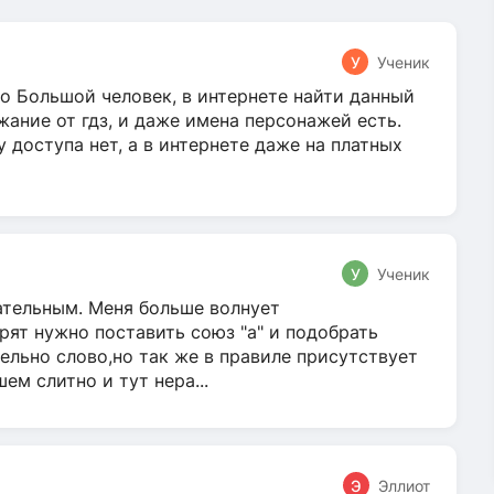
У
Ученик
о Большой человек, в интернете найти данный
жание от гдз, и даже имена персонажей есть.
у доступа нет, а в интернете даже на платных
У
Ученик
гательным. Меня больше волнует
ят нужно поставить союз "а" и подобрать
ельно слово,но так же в правиле присутствует
м слитно и тут нера...
Э
Эллиот