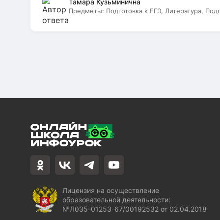
Тамара Кузьминична
Предметы:
Подготовка к ЕГЭ, Литература, Под
Лицензия на осуществление
образовательной деятельности:
№Л035-01253-67/00192532 от 02.04.2018