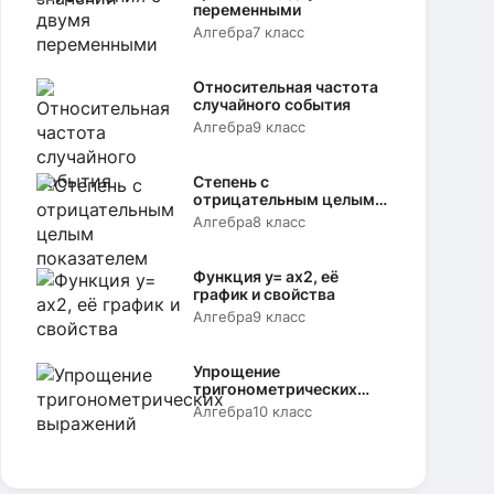
переменными
Алгебра
7 класс
Относительная частота
случайного события
Алгебра
9 класс
Степень с
отрицательным целым
показателем
Алгебра
8 класс
Функция y= аx2, её
график и свойства
Алгебра
9 класс
Упрощение
тригонометрических
выражений
Алгебра
10 класс