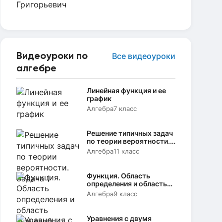
Видеоуроки по
Все видеоуроки
алгебре
Линейная функция и ее
график
Алгебра
7 класс
Решение типичных задач
по теории вероятности.
Задача 1
Алгебра
11 класс
Функция. Область
определения и область
значений
Алгебра
9 класс
Уравнения с двумя